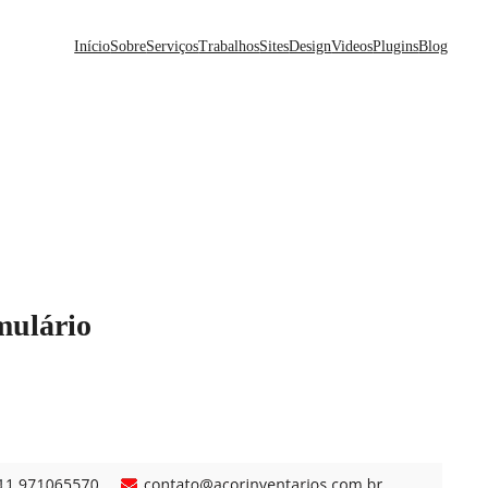
Início
Sobre
Serviços
Trabalhos
Sites
Design
Videos
Plugins
Blog
mulário