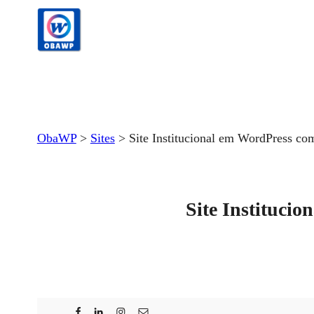
Pular
para
o
conteúdo
ObaWP
>
Sites
>
Site Institucional em WordPress co
Site Instituci