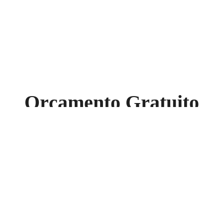
Orçamento Gratuito
sença online com nossos serviços de desenvolvimento, plugin
Solicite Orçamento Gratuito