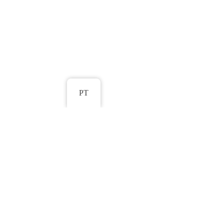
PT
Não perca mais tempo! Eleve sua pre